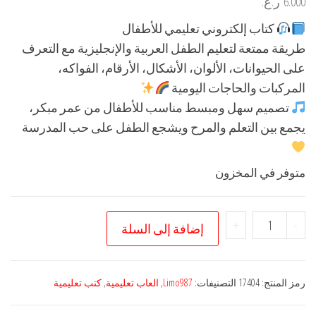
6.000
ر.ع.
كتاب إلكتروني تعليمي للأطفال
طريقة ممتعة لتعليم الطفل العربية والإنجليزية مع التعرف
على الحيوانات، الألوان، الأشكال، الأرقام، الفواكه،
المركبات والحاجات اليومية
تصميم سهل ومبسط مناسب للأطفال من عمر مبكر،
يجمع بين التعلم والمرح ويشجع الطفل على حب المدرسة
متوفر في المخزون
كمية
+
-
إضافة إلى السلة
الكتاب
الإلكتروني
لتعليم
رمز المنتج:
17404
التصنيفات:
Limo987
,
العاب تعليمية
,
كتب تعليمية
الأطفال