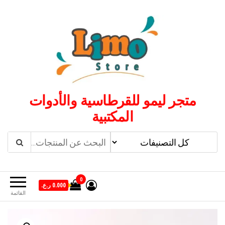
لتجاوز
لى
لمحتوى
متجر ليمو للقرطاسية والأدوات
المكتبية
0
0.000 ر.ع.
القائمة