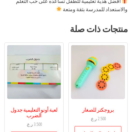
أفضل هدية تعليمية للطفل تساعده على حب التعلم
والاستعداد للمدرسة بثقة ومتعة
منتجات ذات صلة
بروجكتر للصغار
لعبة أونو التعليمية جدول
الضرب
2.500
ر.ع.
3.500
ر.ع.