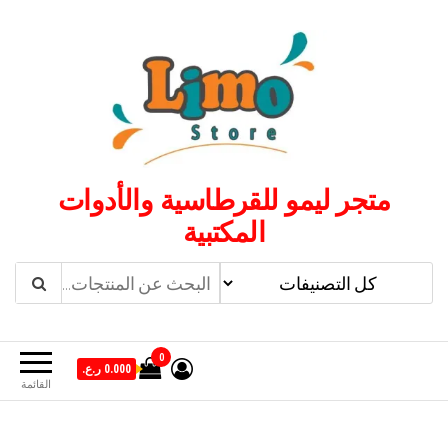
لتجاوز
لى
لمحتوى
متجر ليمو للقرطاسية والأدوات
المكتبية
0
0.000 ر.ع.
القائمة