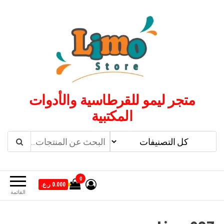
لتجاوز
لى
لمحتوى
متجر ليمو للقرطاسية والأدوات
المكتبية
0
0.000 ر.ع.
القائمة