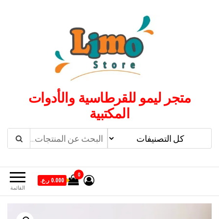
لتجاوز
لى
لمحتوى
متجر ليمو للقرطاسية والأدوات
المكتبية
0
0.000 ر.ع.
القائمة