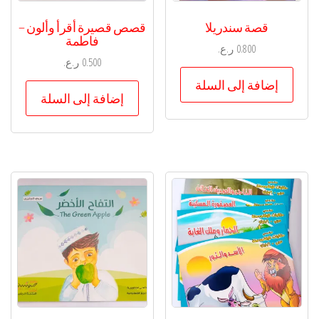
قصة سندريلا
قصص قصيرة أقرأ وألون –
فاطمة
0.800
ر.ع.
0.500
ر.ع.
إضافة إلى السلة
إضافة إلى السلة