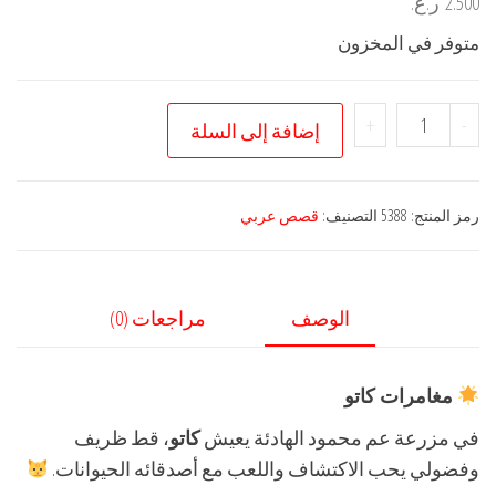
2.500
ر.ع.
متوفر في المخزون
كمية
+
-
إضافة إلى السلة
مغامرات
كاتو
٥
رمز المنتج:
5388
التصنيف:
قصص عربي
قصص
عربي
وانجليزي
الوصف
مراجعات (0)
مغامرات كاتو
في مزرعة عم محمود الهادئة يعيش
كاتو
، قط ظريف
وفضولي يحب الاكتشاف واللعب مع أصدقائه الحيوانات.