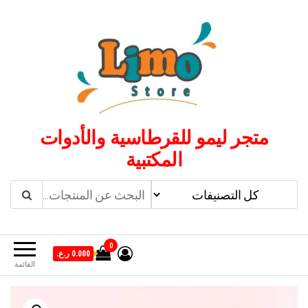
لتجاوز
لى
لمحتوى
متجر ليمو للقرطاسية والأدوات
المكتبية
0
0.000 ر.ع.
القائمة