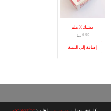
مشبك 50 ملم
0.600
ر.ع.
إضافة إلى السلة
بكل فخر يعمل بـ
ووردبريس
|
قالب:
Envo Storefront