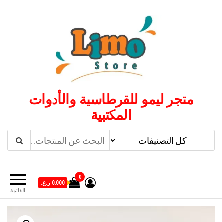
لتجاوز
لى
لمحتوى
متجر ليمو للقرطاسية والأدوات
المكتبية
0
0.000 ر.ع.
القائمة