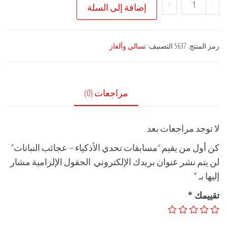
كمية
+
-
إضافة إلى السلة
مسابقات
تحدي
الأذكياء
رمز المنتج:
5637
التصنيف:
تسالي وألغاز
-
عجائب
النباتات
مراجعات (0)
لا توجد مراجعات بعد.
كن أول من يقيم “مسابقات تحدي الأذكياء – عجائب النباتات”
لن يتم نشر عنوان بريدك الإلكتروني.
الحقول الإلزامية مشار
إليها بـ
*
تقييمك
*