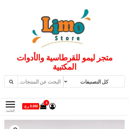
لتجاوز
لى
لمحتوى
متجر ليمو للقرطاسية والأدوات
المكتبية
0
0.000 ر.ع.
القائمة