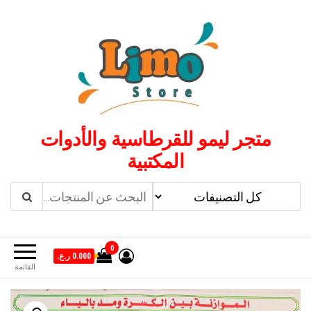
لتجاوز
لى
لمحتوى
متجر ليمو للقرطاسية والأدوات
المكتبية
0
0.000 ر.ع.
القائمة