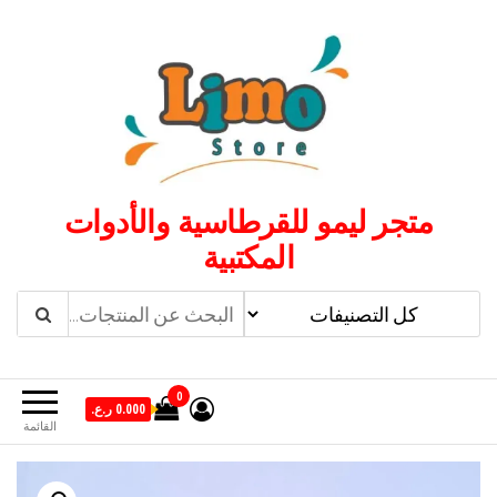
لتجاوز
لى
لمحتوى
متجر ليمو للقرطاسية والأدوات
المكتبية
0
0.000 ر.ع.
القائمة