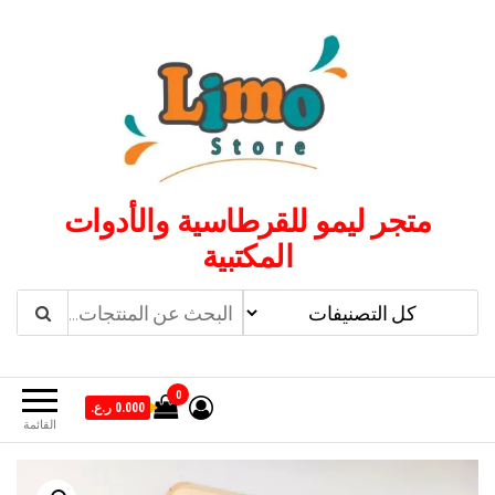
لتجاوز
لى
لمحتوى
متجر ليمو للقرطاسية والأدوات
المكتبية
0
0.000 ر.ع.
القائمة