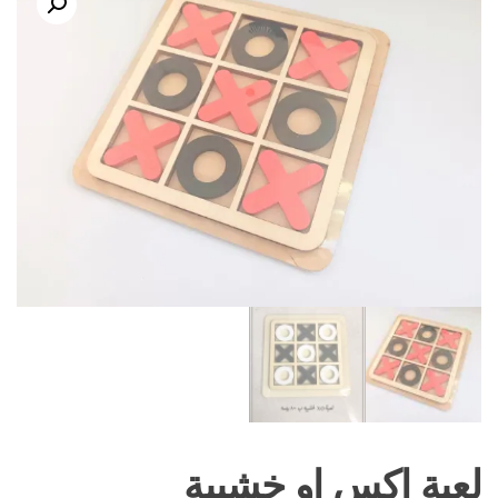
لعبة اكس او خشبية