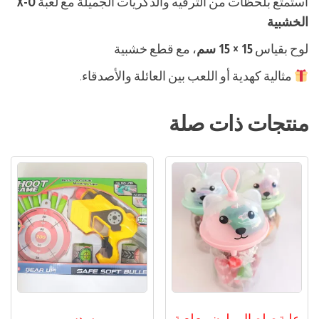
استمتع بلحظات من الترفيه والذكريات الجميلة مع لعبة
X-O
الخشبية
لوح بقياس
15 × 15 سم
، مع قطع خشبية
مثالية كهدية أو اللعب بين العائلة والأصدقاء.
منتجات ذات صلة
علبة صلصال ملون مع لعبة
مسدس