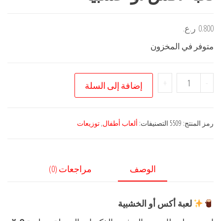
0.800
ر.ع.
متوفر في المخزون
كمية
+
-
إضافة إلى السلة
لعبة
اكس
او
رمز المنتج:
5509
التصنيفات:
ألعاب أطفال
,
توزيعات
خشبية
الوصف
مراجعات (0)
لعبة أكس أو الخشبية