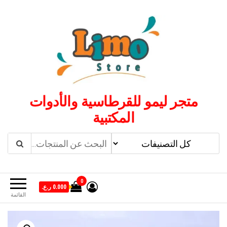
لتجاوز
لى
لمحتوى
متجر ليمو للقرطاسية والأدوات
المكتبية
0
0.000 ر.ع.
القائمة