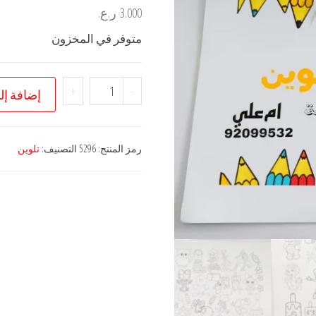
3.000
ر.ع.
متوفر في المخزون
كمية
+
-
إضافة إل
كتيب
ملصقات
تلوين
رمز المنتج:
5296
التصنيف:
تلوين