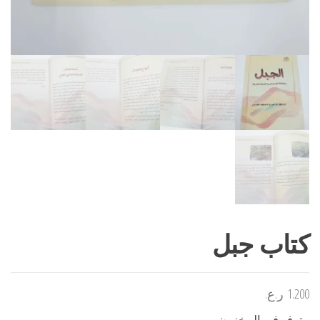
كتاب جبل
1.200
ر.ع.
متوفر في المخزون