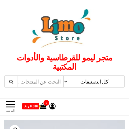
لتجاوز
لى
لمحتوى
متجر ليمو للقرطاسية والأدوات
المكتبية
0
0.000 ر.ع.
القائمة