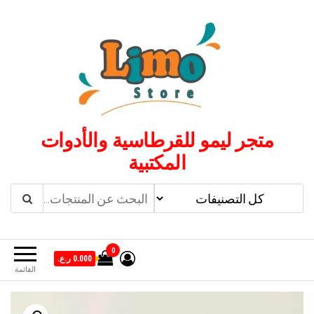
لتجاوز
لى
لمحتوى
متجر ليمو للقرطاسية والأدوات
المكتبية
0
0.000 ر.ع.
القائمة