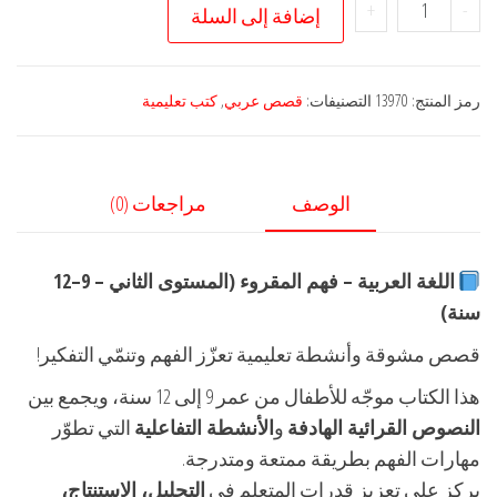
كمية
+
-
إضافة إلى السلة
قصص
وأنشطة
اللغة
رمز المنتج:
13970
التصنيفات:
قصص عربي
,
كتب تعليمية
العربية
المستوى
الثاني(9-
الوصف
مراجعات (0)
12)سنوات
اللغة العربية – فهم المقروء (المستوى الثاني – 9–12
سنة)
قصص مشوقة وأنشطة تعليمية تعزّز الفهم وتنمّي التفكير!
هذا الكتاب موجّه للأطفال من عمر 9 إلى 12 سنة، ويجمع بين
النصوص القرائية الهادفة
و
الأنشطة التفاعلية
التي تطوّر
مهارات الفهم بطريقة ممتعة ومتدرجة.
يركز على تعزيز قدرات المتعلم في
التحليل، الاستنتاج،