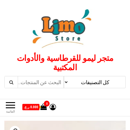
لتجاوز
لى
لمحتوى
متجر ليمو للقرطاسية والأدوات
المكتبية
0
0.000 ر.ع.
القائمة