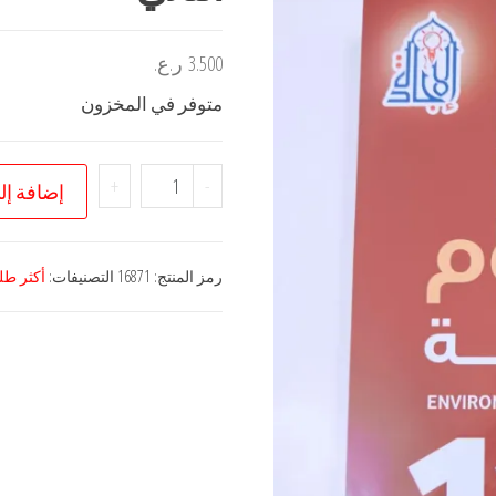
3.500
ر.ع.
متوفر في المخزون
كمية
+
-
إضافة إل
علوم
بيئية
صف
رمز المنتج:
16871
التصنيفات:
أكثر طلب
حادي
عشر
الفصل
الثاني