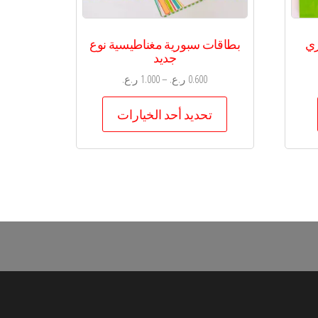
زي
بطاقات سبورية مغناطيسية نوع
جديد
0.600
ر.ع.
–
1.000
ر.ع.
هناك
تحديد أحد الخيارات
العديد
من
الأشكال
المختلفة
لهذا
المنتج.
يمكن
اختيار
الخيارات
على