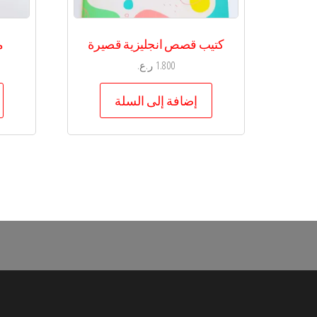
كتيب قصص انجليزية قصيرة
م
1.800
ر.ع.
إضافة إلى السلة