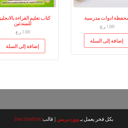
حفظة ادوات مدرسية
كتاب تعليم القراءة بالانجلي
للمبتدئين
1.000
ر.ع.
3.000
ر.ع.
إضافة إلى السلة
إضافة إلى السلة
بكل فخر يعمل بـ
ووردبريس
|
قالب:
Envo Storefront