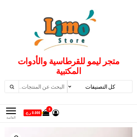
لتجاوز
لى
لمحتوى
متجر ليمو للقرطاسية والأدوات
المكتبية
0
0.000 ر.ع.
القائمة