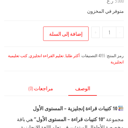
3.000
ر.ع.
متوفر في المخزون
كمية
+
-
إضافة إلى السلة
عشرة
كتب
قراءة
رمز المنتج:
4055
التصنيفات:
أكثر طلبا
,
تعليم القراءة انجليزي
,
كتب تعليمية
انجليزي
انجليزية
مستوى
1
الوصف
مراجعات (0)
10 كتيبات قراءة إنجليزية – المستوى الأول
مجموعة
“10 كتيبات قراءة – المستوى الأول”
هي باقة
مخصصة للأطفال المبتدئين في تعلم اللغة الإنجليزية،