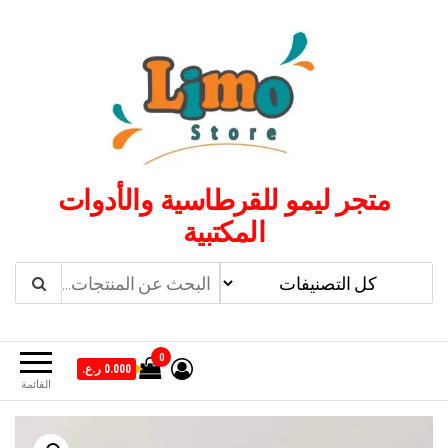
لتجاوز
لى
لمحتوى
متجر ليمو للقرطاسية والأدوات
المكتبية
0
0.000 ر.ع.
القائمة