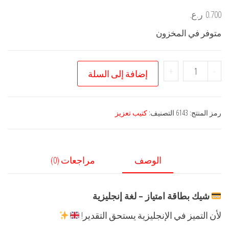
0.700
ر.ع.
متوفر في المخزون
كمية
+
-
إضافة إلى السلة
شيك
تعزيز
انجليزي
رمز المنتج:
6143
التصنيف:
كتيب تعزيز
الوصف
مراجعات (0)
شيك بطاقة امتياز – لغة إنجليزية
لأن التميز في الإنجليزية يستحق التقدير!