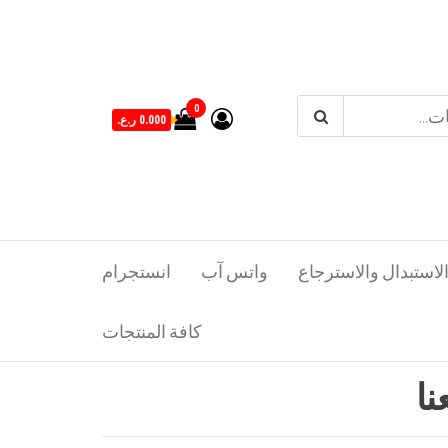
0
0.000 ر.ع.
لاستبدال والاسترجاع
واتس آب
انستجرام
كافة المنتجات
نا