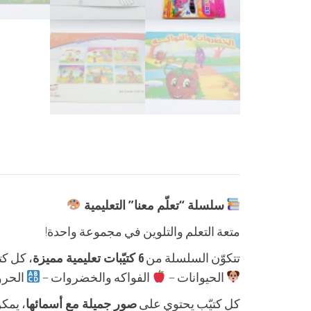
سلسلة “تعلّم معنا” التعليمية
متعة التعلم والتلوين في مجموعة واحدة!
تتكوّن السلسلة من
6 كتيّبات تعليمية مميزة
، كل كت
الحيوانات –
الفواكه والخضروات –
الحروف
كل كتيّب يحتوي على
صور جميلة مع أسمائها
، يمك