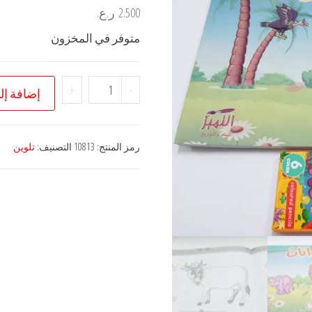
2.500
ر.ع.
متوفر في المخزون
كمية
+
-
إضافة إل
سلسلة
تعلم
معنا
رمز المنتج:
10813
التصنيف:
تلوين