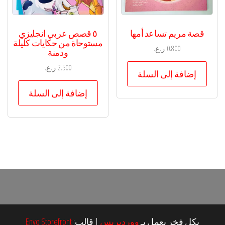
قصة مريم تساعد أمها
٥ قصص عربي انجليزي
مستوحاة من حكايات كليلة
0.800
ر.ع.
ودمنة
2.500
ر.ع.
إضافة إلى السلة
إضافة إلى السلة
بكل فخر يعمل بـ
ووردبريس
|
قالب:
Envo Storefront