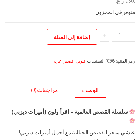
2.500
ر.ع.
متوفر في المخزون
كمية
+
-
إضافة إلى السلة
سلسلة
القصص
العالمية
رمز المنتج:
10305
التصنيفات:
تلوين
,
قصص عربي
إقرا
ولون
الوصف
مراجعات (0)
سلسلة القصص العالمية – اقرأ ولون (أميرات ديزني)
عيشي سحر القصص الخيالية مع أجمل أميرات ديزني!