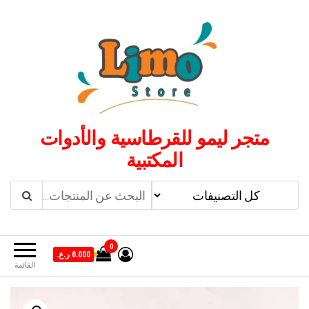
لتجاوز
لى
لمحتوى
متجر ليمو للقرطاسية والأدوات
المكتبية
0
0.000 ر.ع.
القائمة