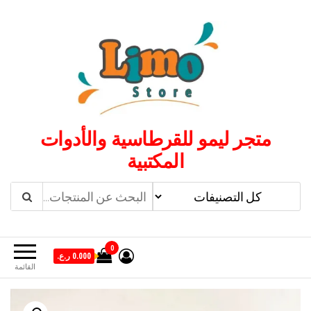
لتجاوز
لى
لمحتوى
متجر ليمو للقرطاسية والأدوات
المكتبية
0
0.000 ر.ع.
القائمة