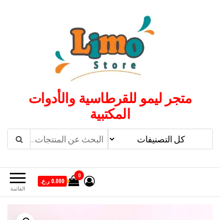
لتجاوز
لى
لمحتوى
متجر ليمو للقرطاسية والأدوات
المكتبية
0
0.000 ر.ع.
القائمة