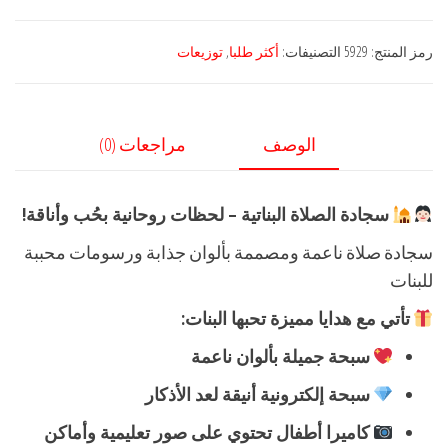
صلاة
للبنات
رمز المنتج:
5929
التصنيفات:
أكثر طلبا
,
توزيعات
مع
هدايا
الوصف
مراجعات (0)
سجادة الصلاة البناتية – لحظات روحانية بحُب وأناقة!
سجادة صلاة ناعمة ومصممة بألوان جذابة ورسومات محببة
للبنات
تأتي مع هدايا مميزة تحبها البنات:
سبحة جميلة بألوان ناعمة
سبحة إلكترونية أنيقة لعد الأذكار
كاميرا أطفال تحتوي على صور تعليمية وأماكن