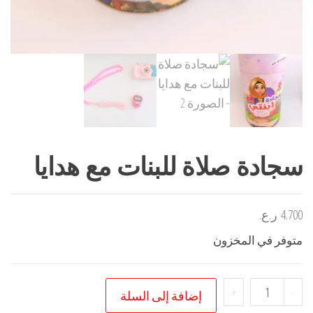
سجادة صلاة للبنات مع هدايا
4.700
ر.ع.
متوفر في المخزون
كمية
+
-
إضافة إلى السلة
سجادة