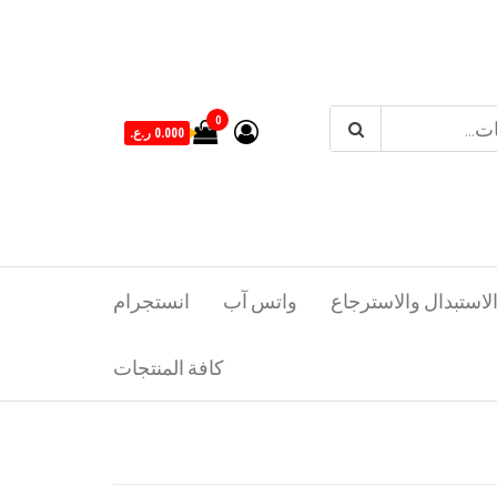
0
0.000 ر.ع.
لاستبدال والاسترجاع
واتس آب
انستجرام
كافة المنتجات