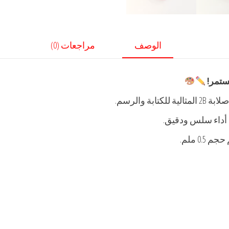
الوصف
مراجعات (0)
ستمر!
 أداء سلس ودقيق.
0 ملم.