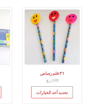
٣٦ قلم رصاص
0.300
ر.ع.
هناك
تحديد أحد الخيارات
العديد
من