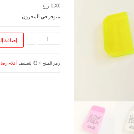
0.300
ر.ع.
متوفر في المخزون
كمية
+
-
إضافة إل
رصاص
رمز المنتج:
8214
التصنيف:
أقلام رص