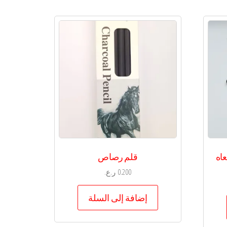
اه
قلم رصاص
0.200
ر.ع.
إضافة إلى السلة