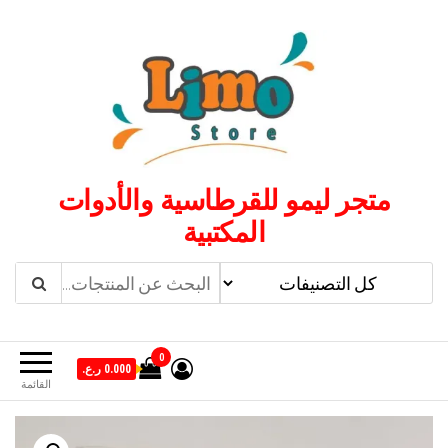
لتجاوز
لى
لمحتوى
متجر ليمو للقرطاسية والأدوات
المكتبية
0
0.000 ر.ع.
القائمة