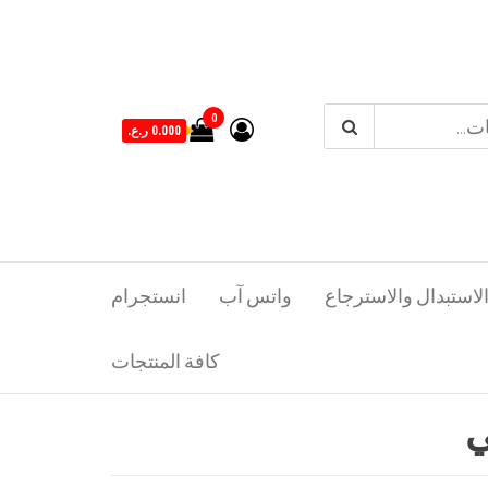
0
0.000 ر.ع.
لاستبدال والاسترجاع
واتس آب
انستجرام
كافة المنتجات
ي