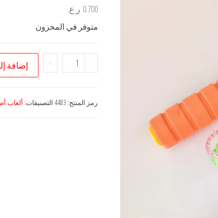
0.700
ر.ع.
متوفر في المخزون
كمية
+
-
إضافة إل
حبل
قفز
رياضي
رمز المنتج:
4483
التصنيفات:
ألعاب أط