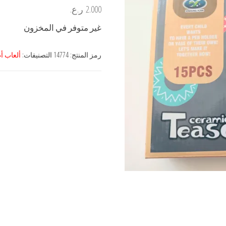
2.000
ر.ع.
غير متوفر في المخزون
رمز المنتج:
14774
التصنيفات:
ألعاب أ