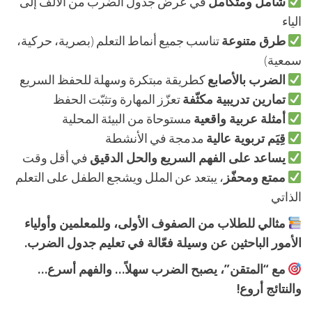
شامل ومتكامل
في عرض جدول الضرب من الألف إلى
الياء
طرق متنوعة
تناسب جميع أنماط التعلم (بصرية، حركية،
سمعية)
الضرب بالأصابع
كطريقة مبتكرة وسهلة للحفظ السريع
تمارين تدريبية مكثّفة
تعزّز المهارة وتثبّت الحفظ
أمثلة عربية واقعية
مستوحاة من البيئة المحلية
قِيَم تربوية عالية
مدمجة في الأنشطة
يساعد على الفهم السريع والحل الدقيق
في أقل وقت
ممتع ومحفّز
، يبتعد عن الملل ويشجع الطفل على التعلم
الذاتي
مثالي للطلاب من الصفوف الأولى، وللمعلمين وأولياء
الأمور الباحثين عن وسيلة فعّالة في تعليم جدول الضرب.
مع “المتقن”، يصبح الضرب سهلاً… والفهم أسرع…
والنتائج أروع!