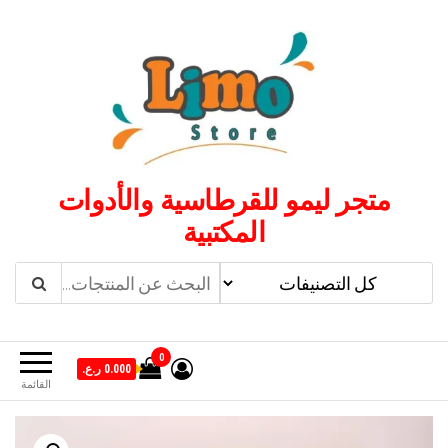
لتجاوز
لى
لمحتوى
متجر ليمو للقرطاسية والأدوات
المكتبية
0
0.000 ر.ع.
القائمة