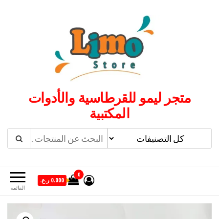
لتجاوز
لى
لمحتوى
متجر ليمو للقرطاسية والأدوات
المكتبية
0
0.000 ر.ع.
القائمة