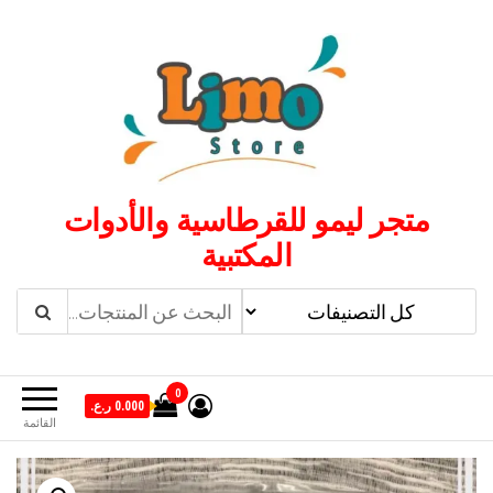
لتجاوز
لى
لمحتوى
متجر ليمو للقرطاسية والأدوات
المكتبية
0
0.000 ر.ع.
القائمة