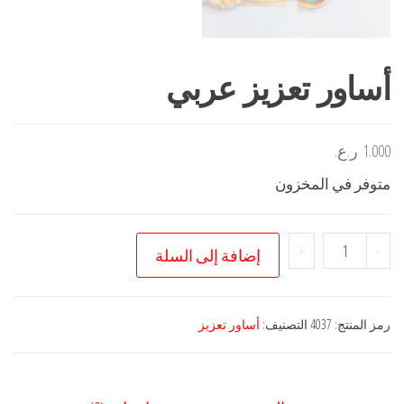
أساور تعزيز عربي
1.000
ر.ع.
متوفر في المخزون
كمية
+
-
إضافة إلى السلة
أساور
تعزيز
عربي
رمز المنتج:
4037
التصنيف:
أساور تعزيز