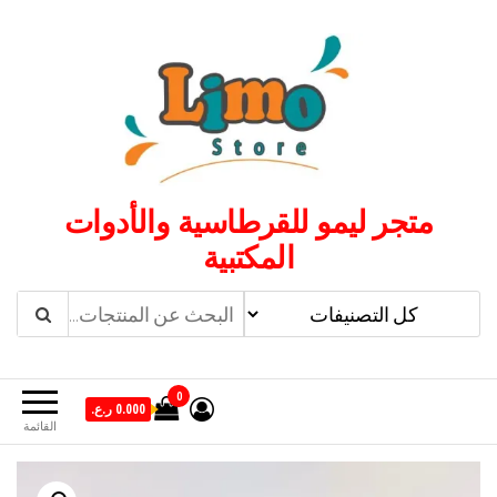
لتجاوز
لى
لمحتوى
متجر ليمو للقرطاسية والأدوات
المكتبية
0
0.000 ر.ع.
القائمة