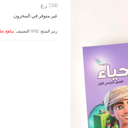
3.500
ر.ع.
غير متوفر في المخزون
رمز المنتج:
16162
التصنيف:
مناهج تعل