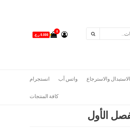
0
0.000 ر.ع.
لاستبدال والاسترجاع
واتس آب
انستجرام
كافة المنتجات