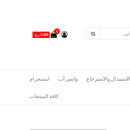
0
0.000 ر.ع.
لاستبدال والاسترجاع
واتس آب
انستجرام
كافة المنتجات