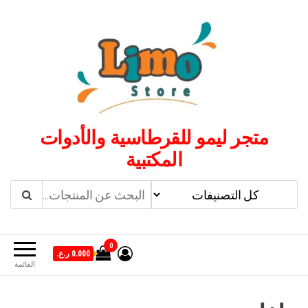
لتجاوز
لى
لمحتوى
متجر ليمو للقرطاسية والأدوات
المكتبية
0
0.000 ر.ع.
القائمة