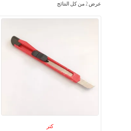
عرض ⁦2⁩ من كل النتائج
كتر