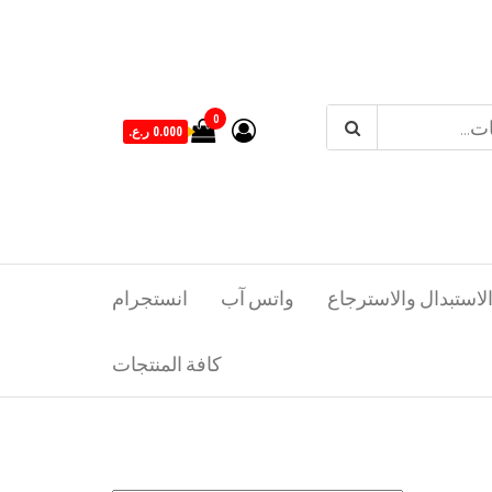
0
0.000 ر.ع.
لاستبدال والاسترجاع
واتس آب
انستجرام
كافة المنتجات