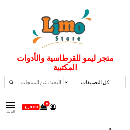
لتجاوز
لى
لمحتوى
متجر ليمو للقرطاسية والأدوات
المكتبية
0
0.000 ر.ع.
القائمة