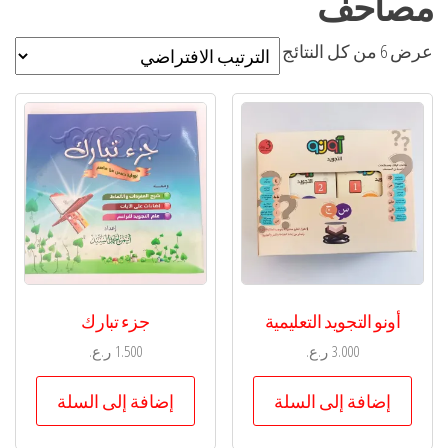
مصاحف
عرض ⁦6⁩ من كل النتائج
أونو التجويد التعليمية
جزء تبارك
3.000
ر.ع.
1.500
ر.ع.
إضافة إلى السلة
إضافة إلى السلة