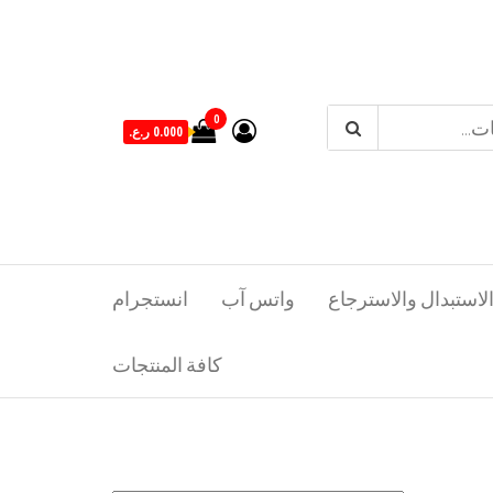
0
0.000 ر.ع.
لاستبدال والاسترجاع
واتس آب
انستجرام
كافة المنتجات