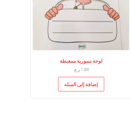
لوحة سبورية ممغنطة
1.000
ر.ع.
إضافة إلى السلة