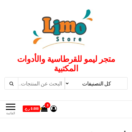
لتجاوز
لى
لمحتوى
متجر ليمو للقرطاسية والأدوات
المكتبية
0
0.000 ر.ع.
القائمة