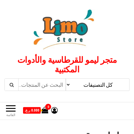
لتجاوز
لى
لمحتوى
متجر ليمو للقرطاسية والأدوات
المكتبية
0
0.000 ر.ع.
القائمة