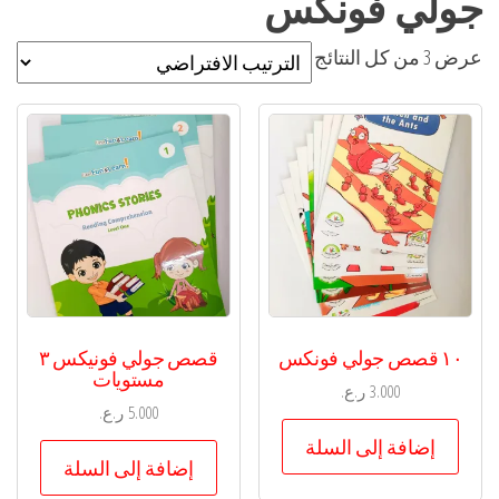
جولي فونكس
عرض ⁦3⁩ من كل النتائج
١٠ قصص جولي فونكس
قصص جولي فونيكس ٣
مستويات
3.000
ر.ع.
5.000
ر.ع.
إضافة إلى السلة
إضافة إلى السلة