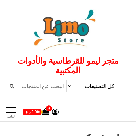
لتجاوز
لى
لمحتوى
متجر ليمو للقرطاسية والأدوات
المكتبية
0
0.000 ر.ع.
القائمة