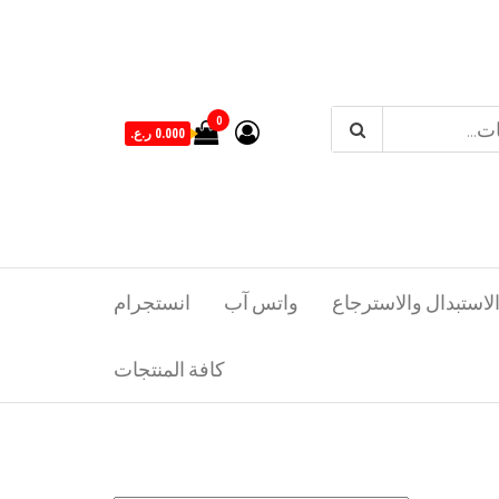
0
0.000 ر.ع.
لاستبدال والاسترجاع
واتس آب
انستجرام
كافة المنتجات