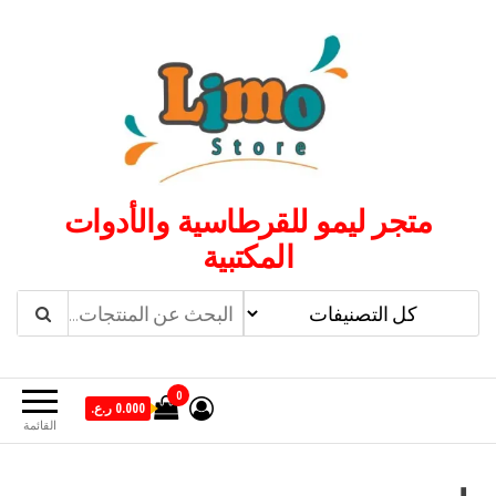
لتجاوز
لى
لمحتوى
متجر ليمو للقرطاسية والأدوات
المكتبية
0
0.000 ر.ع.
القائمة