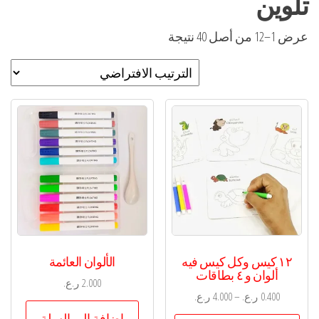
تلوين
عرض 1–12 من أصل 40 نتيجة
١٢ كيس وكل كيس فيه
الألوان العائمة
ألوان و ٤ بطاقات
2.000
ر.ع.
0.400
ر.ع.
–
4.000
ر.ع.
إضافة إلى السلة