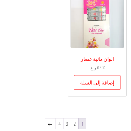
الوان مائية عصار
0.800
ر.ع.
إضافة إلى السلة
←
4
3
2
1