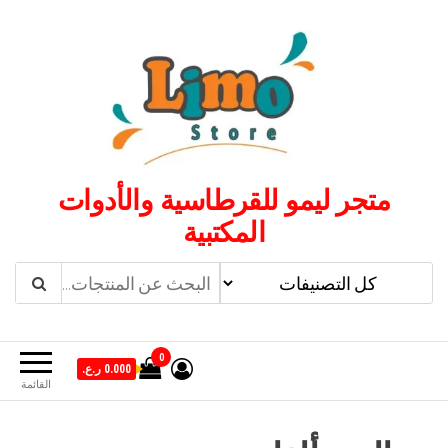
لتجاوز
لى
لمحتوى
متجر ليمو للقرطاسية والأدوات
المكتبية
0
0.000 ر.ع.
القائمة