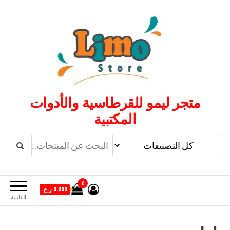
لتجاوز
لى
لمحتوى
متجر ليمو للقرطاسية والأدوات
المكتبية
0
0.000 ر.ع.
القائمة