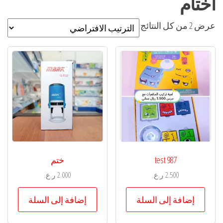
أختام
عرض ⁦2⁩ من كل النتائج
test 987
ختم
2.500
ر.ع.
2.000
ر.ع.
إضافة إلى السلة
إضافة إلى السلة