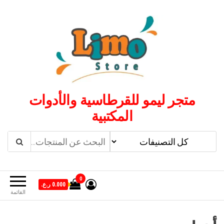
لتجاوز
لى
لمحتوى
متجر ليمو للقرطاسية والأدوات
المكتبية
0
0.000 ر.ع.
القائمة