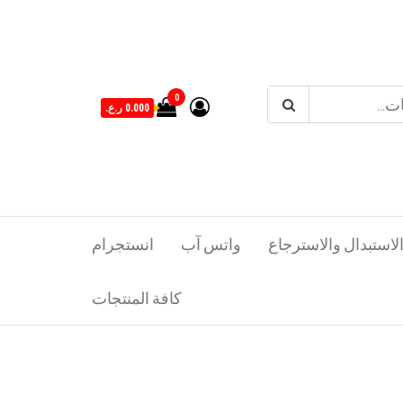
0
0.000 ر.ع.
لاستبدال والاسترجاع
واتس آب
انستجرام
كافة المنتجات